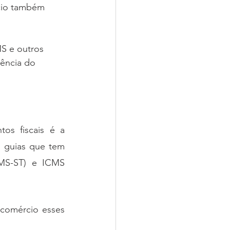
cio também 
S e outros 
ência do 
s fiscais é a 
 guias que tem 
MS-ST) e ICMS 
comércio esses 