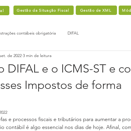
Gestão da Situação Fiscal
Gestão de XML
Módu
al
trações contábeis obrigatória
DIFAL
set. de 2022
3 min de leitura
o DIFAL e o ICMS-ST e c
esses Impostos de forma
2022
as e processos fiscais e tributários para aumentar a pro
rio contábil é algo essencial nos dias de hoje. Afinal, 