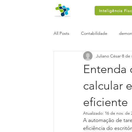
Inteligência Fisc
All Posts
Contabilidade
demons
Juliano César
8 de 
Entenda 
calcular 
eficiente
Atualizado:
16 de nov. de 
A automação de taref
eficiência do escritó