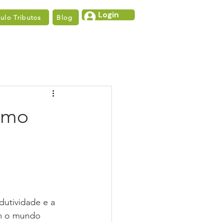
Login
lo Tributos
Blog
omo
dutividade e a 
com o mundo 