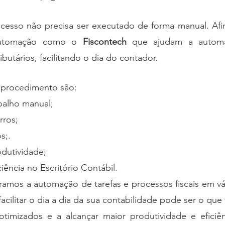
ocesso não precisa ser executado de forma manual. Afin
automação como o 
Fiscontech 
que ajudam a automat
ributários, facilitando o dia do contador.
 procedimento são:
balho manual;
rros;
s;.
dutividade;
ência no Escritório Contábil.
ramos a automação de tarefas e processos fiscais em vá
acilitar o dia a dia da sua contabilidade pode ser o que f
timizados e a alcançar maior produtividade e eficiên