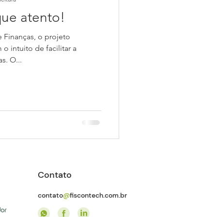
que atento!
 Finanças, o projeto
 intuito de facilitar a
s. O...
Contato
contato
@
fiscontech.com.br