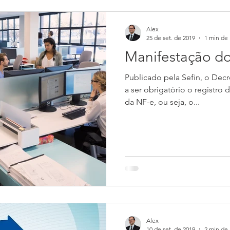
Alex
25 de set. de 2019
1 min de 
Manifestação do
Publicado pela Sefin, o Dec
a ser obrigatório o registro 
da NF-e, ou seja, o...
Alex
10 de set. de 2019
2 min de 