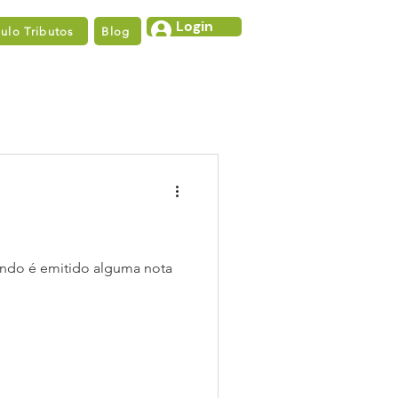
Login
lo Tributos
Blog
ando é emitido alguma nota