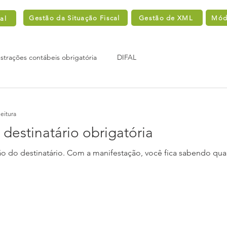
Gestão da Situação Fiscal
Gestão de XML
Módu
al
trações contábeis obrigatória
DIFAL
leitura
destinatário obrigatória
ão do destinatário. Com a manifestação, você fica sabendo qu