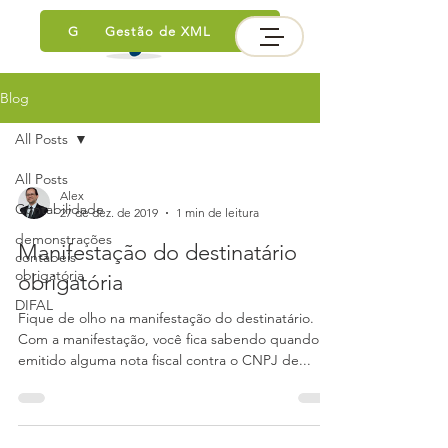
Gestão da Situação Fiscal
Inteligência Fiscal
Módulo Tributos
Gestão de XML
Blog
Blog
All Posts
All Posts
Alex
Contabilidade
27 de dez. de 2019
1 min de leitura
demonstrações
Manifestação do destinatário
contábeis
obrigatória
obrigatória
DIFAL
Fique de olho na manifestação do destinatário.
Com a manifestação, você fica sabendo quando é
emitido alguma nota fiscal contra o CNPJ de...