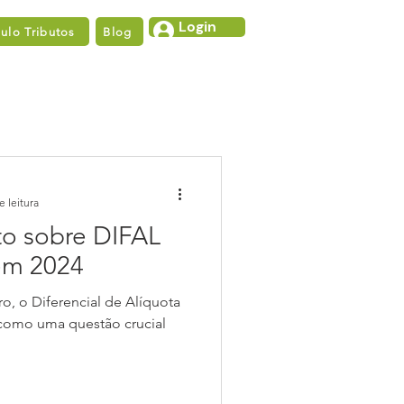
Login
lo Tributos
Blog
e leitura
o sobre DIFAL
em 2024
iro, o Diferencial de Alíquota
 como uma questão crucial