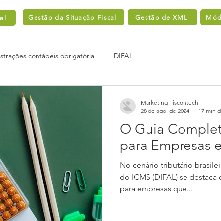
Gestão da Situação Fiscal
Gestão de XML
Módu
al
trações contábeis obrigatória
DIFAL
Marketing Fiscontech
28 de ago. de 2024
17 min d
O Guia Complet
para Empresas 
No cenário tributário brasile
do ICMS (DIFAL) se destaca
para empresas que...