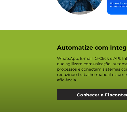
Automatize com Integ
WhatsApp, E-mail, G-Click e API: I
que agilizam comunicação, autom
processos e conectam sistemas con
reduzindo trabalho manual e aume
eficiência.
Conhecer a Fisconte