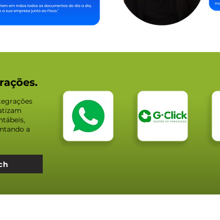
rações.
ntegrações
atizam
tábeis,
ntando a
ch